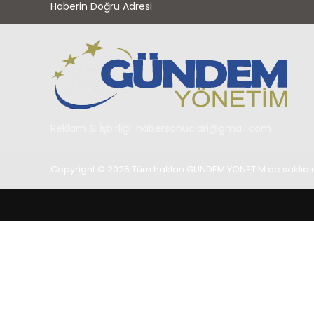
Haberin Doğru Adresi
Reklam & İşbirliği:
habersonuclari@gmail.com
Copyright © 2025 Tüm hakları GÜNDEM YÖNETİM de saklıdır