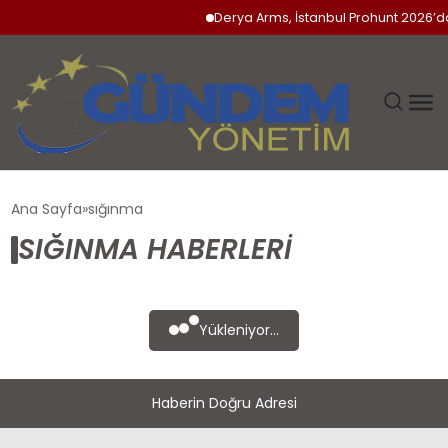
Derya Arms, İstanbul Prohunt 2026’da 
GÜNDEM
Ana Sayfa
sığınma
SIĞINMA HABERLERI
SIYASET
DÜNYA
Yükleniyor...
EKONOMI
Haberin Doğru Adresi
SPOR