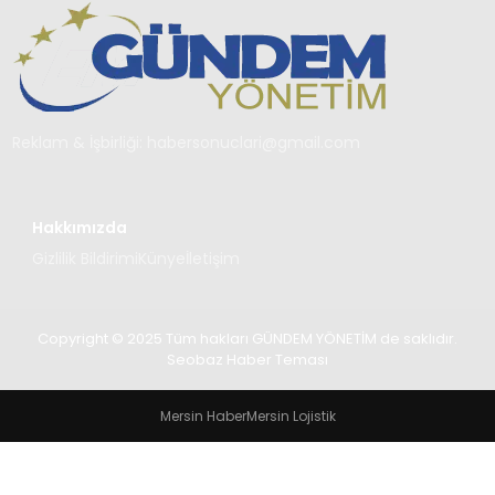
TEKNOLOJI
SAĞLIK
YAŞAM
Reklam & İşbirliği:
habersonuclari@gmail.com
Hakkımızda
Gizlilik Bildirimi
Künye
İletişim
Copyright © 2025 Tüm hakları GÜNDEM YÖNETİM de saklıdır.
Seobaz Haber Teması
Mersin Haber
Mersin Lojistik