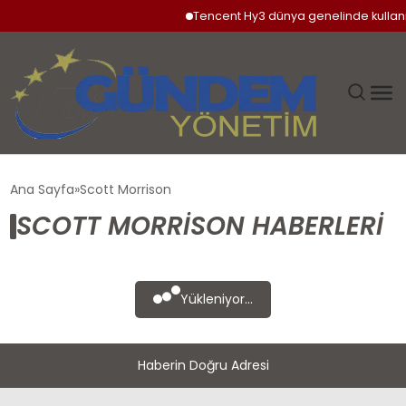
Tencent Hy3 dünya genelinde kullan
GÜNDEM
Ana Sayfa
Scott Morrison
SCOTT MORRISON HABERLERI
SIYASET
DÜNYA
Yükleniyor...
EKONOMI
Haberin Doğru Adresi
SPOR