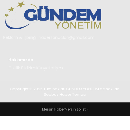
TEKNOLOJI
SAĞLIK
YAŞAM
Reklam & İşbirliği:
habersonuclari@gmail.com
Hakkımızda
Gizlilik Bildirimi
Künye
İletişim
Copyright © 2025 Tüm hakları GÜNDEM YÖNETİM de saklıdır.
Seobaz Haber Teması
Mersin Haber
Mersin Lojistik