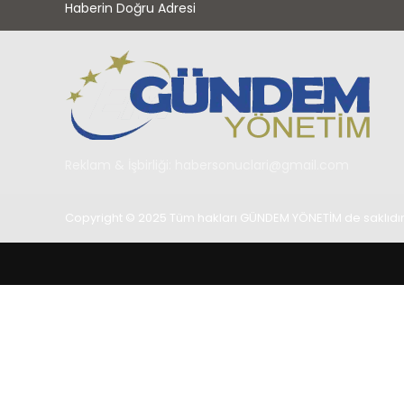
Haberin Doğru Adresi
Reklam & İşbirliği:
habersonuclari@gmail.com
Copyright © 2025 Tüm hakları GÜNDEM YÖNETİM de saklıdır