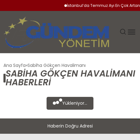
İstanbul’da Temmuz Ayı En Çok Artan 
GÜNDEM
Ana Sayfa
Sabiha Gökçen Havalimanı
SABIHA GÖKÇEN HAVALIMANI
SIYASET
HABERLERI
DÜNYA
Yükleniyor...
EKONOMI
Haberin Doğru Adresi
SPOR