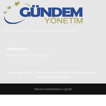
TEKNOLOJI
SAĞLIK
YAŞAM
Reklam & İşbirliği:
habersonuclari@gmail.com
Hakkımızda
Gizlilik Bildirimi
Künye
İletişim
Copyright © 2025 Tüm hakları GÜNDEM YÖNETİM de saklıdır.
Seobaz Haber Teması
Mersin Haber
Mersin Lojistik