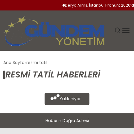
Derya Arms, İstanbul Prohunt 2026’da
GÜNDEM
Ana Sayfa
resmi tatil
RESMI TATIL HABERLERI
SIYASET
DÜNYA
Yükleniyor...
EKONOMI
Haberin Doğru Adresi
SPOR