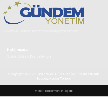
TEKNOLOJI
SAĞLIK
YAŞAM
Reklam & İşbirliği:
habersonuclari@gmail.com
Hakkımızda
Gizlilik Bildirimi
Künye
İletişim
Copyright © 2025 Tüm hakları GÜNDEM YÖNETİM de saklıdır.
Seobaz Haber Teması
Mersin Haber
Mersin Lojistik