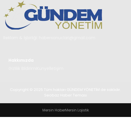
TEKNOLOJI
SAĞLIK
YAŞAM
Reklam & İşbirliği:
habersonuclari@gmail.com
Hakkımızda
Gizlilik Bildirimi
Künye
İletişim
Copyright © 2025 Tüm hakları GÜNDEM YÖNETİM de saklıdır.
Seobaz Haber Teması
Mersin Haber
Mersin Lojistik