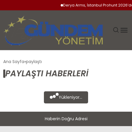
Derya Arms, İstanbul Prohunt 2026’da 
GÜNDEM
Ana Sayfa
paylaştı
PAYLAŞTI HABERLERI
SIYASET
DÜNYA
Yükleniyor...
EKONOMI
Haberin Doğru Adresi
SPOR