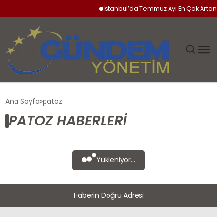
İstanbul’da Temmuz Ayı En Çok Artan 
GÜNDEM
Ana Sayfa
patoz
PATOZ HABERLERI
SIYASET
DÜNYA
Yükleniyor...
EKONOMI
Haberin Doğru Adresi
SPOR