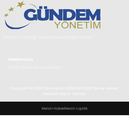
TEKNOLOJI
SAĞLIK
YAŞAM
Reklam & İşbirliği:
habersonuclari@gmail.com
Hakkımızda
Gizlilik Bildirimi
Künye
İletişim
Copyright © 2025 Tüm hakları GÜNDEM YÖNETİM de saklıdır.
Seobaz Haber Teması
Mersin Haber
Mersin Lojistik