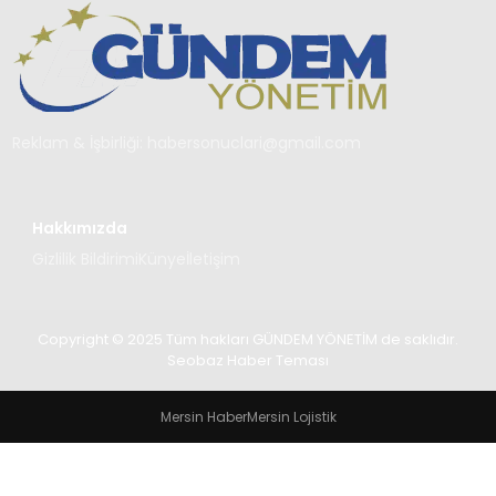
TEKNOLOJI
SAĞLIK
YAŞAM
Reklam & İşbirliği:
habersonuclari@gmail.com
Hakkımızda
Gizlilik Bildirimi
Künye
İletişim
Copyright © 2025 Tüm hakları GÜNDEM YÖNETİM de saklıdır.
Seobaz Haber Teması
Mersin Haber
Mersin Lojistik