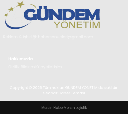
TEKNOLOJI
SAĞLIK
YAŞAM
Reklam & İşbirliği:
habersonuclari@gmail.com
Hakkımızda
Gizlilik Bildirimi
Künye
İletişim
Copyright © 2025 Tüm hakları GÜNDEM YÖNETİM de saklıdır.
Seobaz Haber Teması
Mersin Haber
Mersin Lojistik