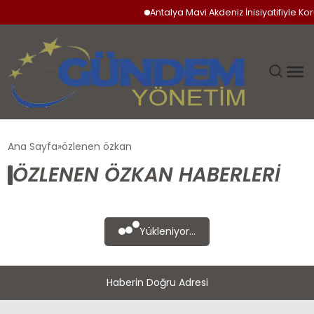
Antalya Mavi Akdeniz İnisiyatifiyle Ko
GÜNDEM
Ana Sayfa
özlenen özkan
ÖZLENEN ÖZKAN HABERLERI
SIYASET
DÜNYA
Yükleniyor...
EKONOMI
Haberin Doğru Adresi
SPOR