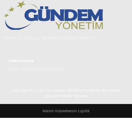
TEKNOLOJI
SAĞLIK
YAŞAM
Reklam & İşbirliği:
habersonuclari@gmail.com
Hakkımızda
Gizlilik Bildirimi
Künye
İletişim
Copyright © 2025 Tüm hakları GÜNDEM YÖNETİM de saklıdır.
Seobaz Haber Teması
Mersin Haber
Mersin Lojistik