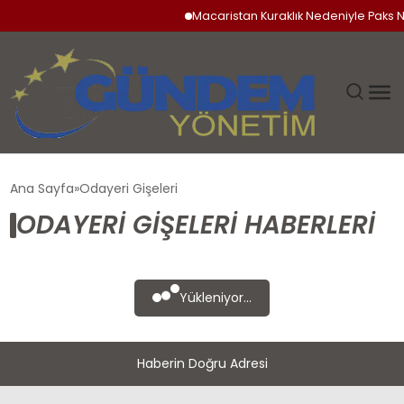
Macaristan Kuraklık Nedeniyle Paks Nü
GÜNDEM
Ana Sayfa
Odayeri Gişeleri
ODAYERI GIŞELERI HABERLERI
SIYASET
DÜNYA
Yükleniyor...
EKONOMI
Haberin Doğru Adresi
SPOR