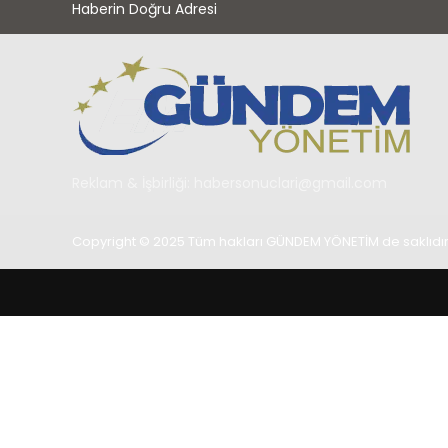
Haberin Doğru Adresi
Reklam & İşbirliği:
habersonuclari@gmail.com
Copyright © 2025 Tüm hakları GÜNDEM YÖNETİM de saklıdır