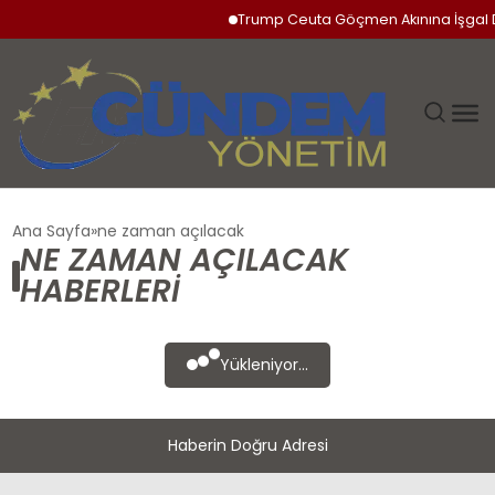
Trump Ceuta Göçmen Akınına İşgal 
GÜNDEM
Ana Sayfa
ne zaman açılacak
NE ZAMAN AÇILACAK
SIYASET
HABERLERI
DÜNYA
Yükleniyor...
EKONOMI
Haberin Doğru Adresi
SPOR