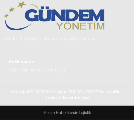
TEKNOLOJI
SAĞLIK
YAŞAM
Reklam & İşbirliği:
habersonuclari@gmail.com
Hakkımızda
Gizlilik Bildirimi
Künye
İletişim
Copyright © 2025 Tüm hakları GÜNDEM YÖNETİM de saklıdır.
Seobaz Haber Teması
Mersin Haber
Mersin Lojistik