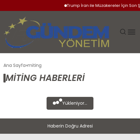
Trump İran ile Müzakereler İçin Son Şa
GÜNDEM
Ana Sayfa
miting
MITING HABERLERI
SIYASET
DÜNYA
Yükleniyor...
EKONOMI
Haberin Doğru Adresi
SPOR