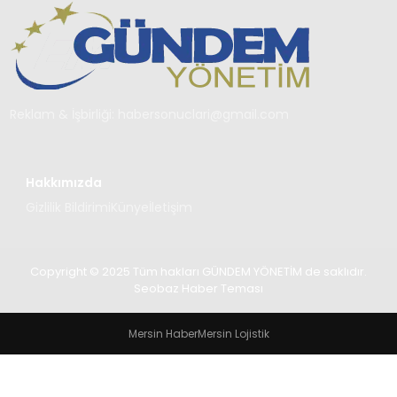
TEKNOLOJI
SAĞLIK
YAŞAM
Reklam & İşbirliği:
habersonuclari@gmail.com
Hakkımızda
Gizlilik Bildirimi
Künye
İletişim
Copyright © 2025 Tüm hakları GÜNDEM YÖNETİM de saklıdır.
Seobaz Haber Teması
Mersin Haber
Mersin Lojistik