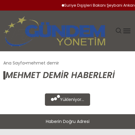
Suriye Dışişleri Bakanı Şeybani Ankara
GÜNDEM
Ana Sayfa
mehmet demir
MEHMET DEMIR HABERLERI
SIYASET
DÜNYA
Yükleniyor...
EKONOMI
Haberin Doğru Adresi
SPOR