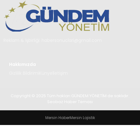
TEKNOLOJI
SAĞLIK
YAŞAM
Reklam & İşbirliği:
habersonuclari@gmail.com
Hakkımızda
Gizlilik Bildirimi
Künye
İletişim
Copyright © 2025 Tüm hakları GÜNDEM YÖNETİM de saklıdır.
Seobaz Haber Teması
Mersin Haber
Mersin Lojistik