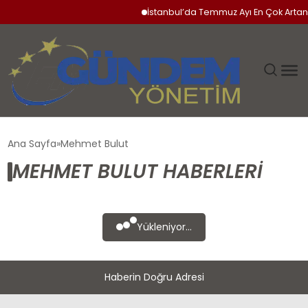
İstanbul’da Temmuz Ayı En Çok Artan 
GÜNDEM
Ana Sayfa
Mehmet Bulut
MEHMET BULUT HABERLERI
SIYASET
DÜNYA
Yükleniyor...
EKONOMI
Haberin Doğru Adresi
SPOR