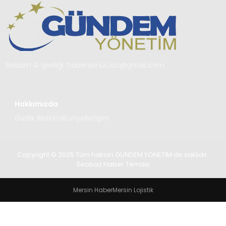
TEKNOLOJI
SAĞLIK
YAŞAM
Reklam & İşbirliği:
habersonuclari@gmail.com
Hakkımızda
Gizlilik Bildirimi
Künye
İletişim
Copyright © 2025 Tüm hakları GÜNDEM YÖNETİM de saklıdır.
Seobaz Haber Teması
Mersin Haber
Mersin Lojistik