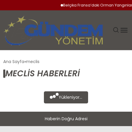
Belçika Fransa’daki Orman Yangınlar
GÜNDEM
Ana Sayfa
meclis
MECLIS HABERLERI
SIYASET
DÜNYA
Yükleniyor...
EKONOMI
Haberin Doğru Adresi
SPOR