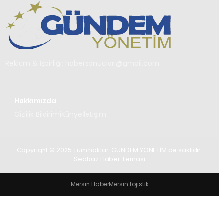
TEKNOLOJI
SAĞLIK
YAŞAM
Reklam & İşbirliği:
habersonuclari@gmail.com
Hakkımızda
Gizlilik Bildirimi
Künye
İletişim
Copyright © 2025 Tüm hakları GÜNDEM YÖNETİM de saklıdır.
Seobaz Haber Teması
Mersin Haber
Mersin Lojistik