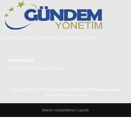
TEKNOLOJI
SAĞLIK
YAŞAM
Reklam & İşbirliği:
habersonuclari@gmail.com
Hakkımızda
Gizlilik Bildirimi
Künye
İletişim
Copyright © 2025 Tüm hakları GÜNDEM YÖNETİM de saklıdır.
Seobaz Haber Teması
Mersin Haber
Mersin Lojistik