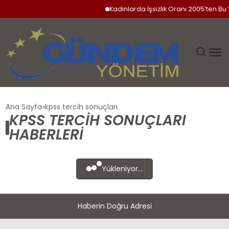
Kadınlarda İşsizlik Oranı 2005’ten B
GÜNDEM
Ana Sayfa
kpss tercih sonuçları
KPSS TERCIH SONUÇLARI
SIYASET
HABERLERI
DÜNYA
Yükleniyor...
EKONOMI
Haberin Doğru Adresi
SPOR