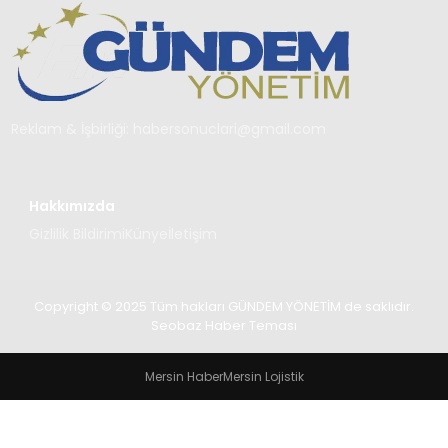
TEKNOLOJI
SAĞLIK
YAŞAM
Reklam & İşbirliği:
habersonuclari@gmail.com
Hakkımızda
Gizlilik Bildirimi
Künye
İletişim
Copyright © 2025 Tüm hakları GÜNDEM YÖNETİM de saklıdır.
Seobaz Haber Teması
Mersin Haber
Mersin Lojistik