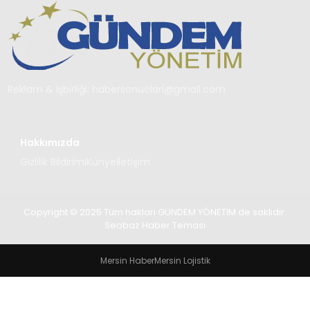
TEKNOLOJI
SAĞLIK
YAŞAM
Reklam & İşbirliği:
habersonuclari@gmail.com
Hakkımızda
Gizlilik Bildirimi
Künye
İletişim
Copyright © 2025 Tüm hakları GÜNDEM YÖNETİM de saklıdır.
Seobaz Haber Teması
Mersin Haber
Mersin Lojistik