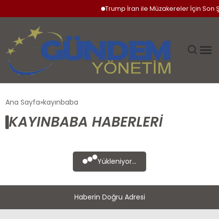
Trump İran ile Müzakereler İçin Son Ş
GÜNDEM
Ana Sayfa
kayınbaba
KAYINBABA HABERLERI
SIYASET
DÜNYA
Yükleniyor...
EKONOMI
Haberin Doğru Adresi
SPOR