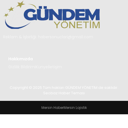
TEKNOLOJI
SAĞLIK
YAŞAM
Reklam & İşbirliği:
habersonuclari@gmail.com
Hakkımızda
Gizlilik Bildirimi
Künye
İletişim
Copyright © 2025 Tüm hakları GÜNDEM YÖNETİM de saklıdır.
Seobaz Haber Teması
Mersin Haber
Mersin Lojistik