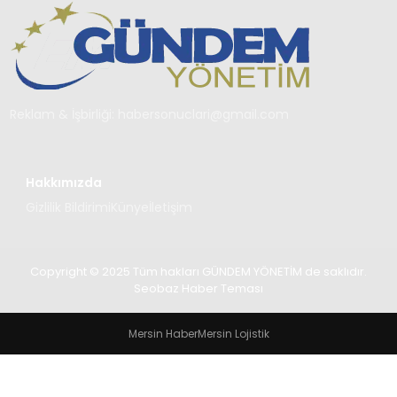
TEKNOLOJI
SAĞLIK
YAŞAM
Reklam & İşbirliği:
habersonuclari@gmail.com
Hakkımızda
Gizlilik Bildirimi
Künye
İletişim
Copyright © 2025 Tüm hakları GÜNDEM YÖNETİM de saklıdır.
Seobaz Haber Teması
Mersin Haber
Mersin Lojistik