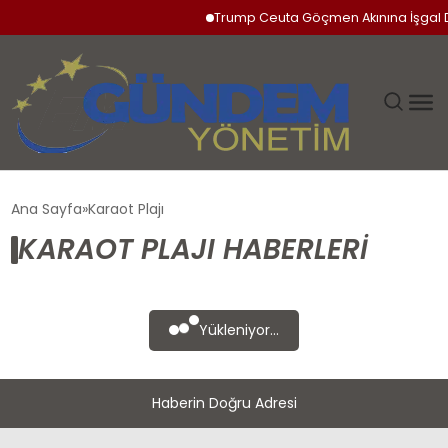
Trump Ceuta Göçmen Akınına İşgal 
GÜNDEM
Ana Sayfa
Karaot Plajı
KARAOT PLAJI HABERLERI
SIYASET
DÜNYA
Yükleniyor...
EKONOMI
Haberin Doğru Adresi
SPOR