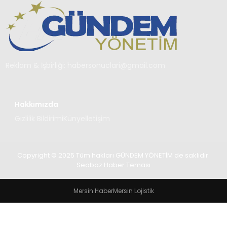
TEKNOLOJI
SAĞLIK
YAŞAM
Reklam & İşbirliği:
habersonuclari@gmail.com
Hakkımızda
Gizlilik Bildirimi
Künye
İletişim
Copyright © 2025 Tüm hakları GÜNDEM YÖNETİM de saklıdır.
Seobaz Haber Teması
Mersin Haber
Mersin Lojistik