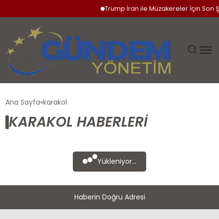
Trump İran ile Müzakereler İçin Son Ş
GÜNDEM
Ana Sayfa
karakol
KARAKOL HABERLERI
SIYASET
DÜNYA
Yükleniyor...
EKONOMI
Haberin Doğru Adresi
SPOR