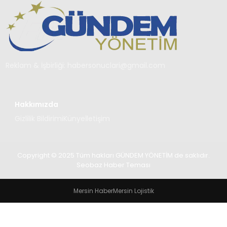
TEKNOLOJI
SAĞLIK
YAŞAM
Reklam & İşbirliği:
habersonuclari@gmail.com
Hakkımızda
Gizlilik Bildirimi
Künye
İletişim
Copyright © 2025 Tüm hakları GÜNDEM YÖNETİM de saklıdır.
Seobaz Haber Teması
Mersin Haber
Mersin Lojistik