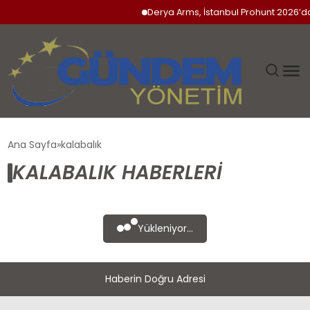
Derya Arms, İstanbul Prohunt 2026’da 
GÜNDEM
Ana Sayfa
kalabalık
KALABALIK HABERLERI
SIYASET
DÜNYA
Yükleniyor...
EKONOMI
Haberin Doğru Adresi
SPOR