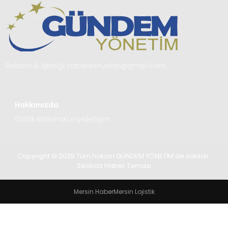
TEKNOLOJI
SAĞLIK
YAŞAM
Reklam & İşbirliği:
habersonuclari@gmail.com
Hakkımızda
Gizlilik Bildirimi
Künye
İletişim
Copyright © 2025 Tüm hakları GÜNDEM YÖNETİM de saklıdır.
Seobaz Haber Teması
Mersin Haber
Mersin Lojistik