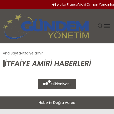
Belçika Fransa’daki Orman Yangınlar
GÜNDEM
Ana Sayfa
itfaiye amiri
ITFAIYE AMIRI HABERLERI
SIYASET
DÜNYA
Yükleniyor...
EKONOMI
Haberin Doğru Adresi
SPOR