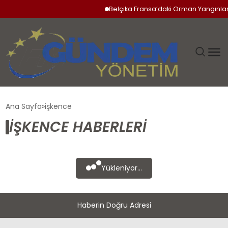
Belçika Fransa’daki Orman Yangınlar
GÜNDEM
Ana Sayfa
işkence
IŞKENCE HABERLERI
SIYASET
DÜNYA
Yükleniyor...
EKONOMI
Haberin Doğru Adresi
SPOR