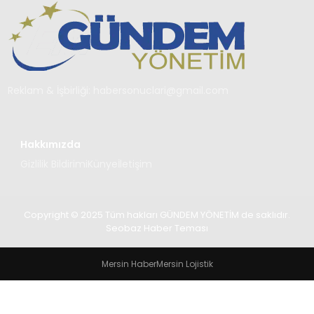
TEKNOLOJI
SAĞLIK
YAŞAM
Reklam & İşbirliği:
habersonuclari@gmail.com
Hakkımızda
Gizlilik Bildirimi
Künye
İletişim
Copyright © 2025 Tüm hakları GÜNDEM YÖNETİM de saklıdır.
Seobaz Haber Teması
Mersin Haber
Mersin Lojistik