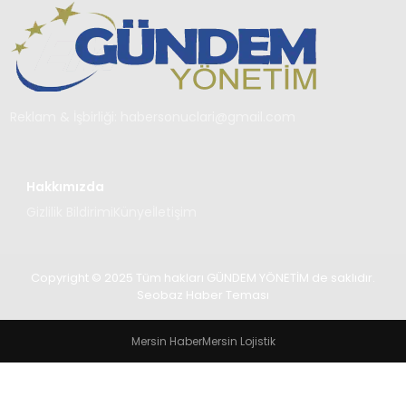
TEKNOLOJI
SAĞLIK
YAŞAM
Reklam & İşbirliği:
habersonuclari@gmail.com
Hakkımızda
Gizlilik Bildirimi
Künye
İletişim
Copyright © 2025 Tüm hakları GÜNDEM YÖNETİM de saklıdır.
Seobaz Haber Teması
Mersin Haber
Mersin Lojistik