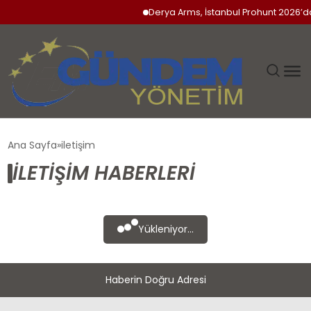
Derya Arms, İstanbul Prohunt 2026’da 
GÜNDEM
Ana Sayfa
iletişim
ILETIŞIM HABERLERI
SIYASET
DÜNYA
Yükleniyor...
EKONOMI
Haberin Doğru Adresi
SPOR