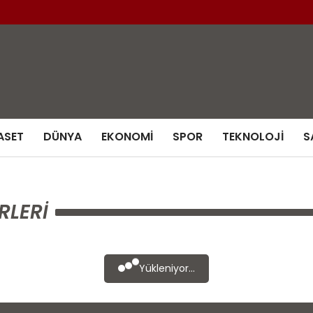
ASET
DÜNYA
EKONOMI
SPOR
TEKNOLOJI
S
RLERI
Yükleniyor...