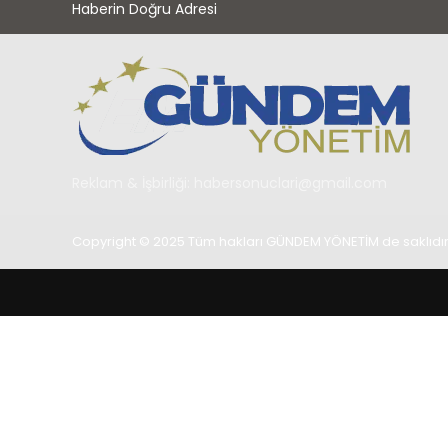
Haberin Doğru Adresi
Reklam & İşbirliği:
habersonuclari@gmail.com
Copyright © 2025 Tüm hakları GÜNDEM YÖNETİM de saklıdır