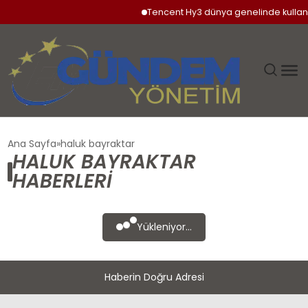
Tencent Hy3 dünya genelinde kullan
GÜNDEM
Ana Sayfa
haluk bayraktar
HALUK BAYRAKTAR
SIYASET
HABERLERI
DÜNYA
Yükleniyor...
EKONOMI
Haberin Doğru Adresi
SPOR