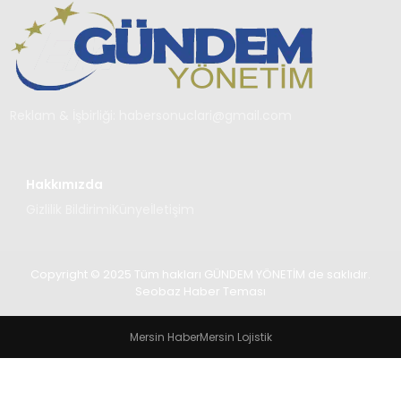
TEKNOLOJI
SAĞLIK
YAŞAM
Reklam & İşbirliği:
habersonuclari@gmail.com
Hakkımızda
Gizlilik Bildirimi
Künye
İletişim
Copyright © 2025 Tüm hakları GÜNDEM YÖNETİM de saklıdır.
Seobaz Haber Teması
Mersin Haber
Mersin Lojistik