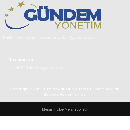
TEKNOLOJI
SAĞLIK
YAŞAM
Reklam & İşbirliği:
habersonuclari@gmail.com
Hakkımızda
Gizlilik Bildirimi
Künye
İletişim
Copyright © 2025 Tüm hakları GÜNDEM YÖNETİM de saklıdır.
Seobaz Haber Teması
Mersin Haber
Mersin Lojistik