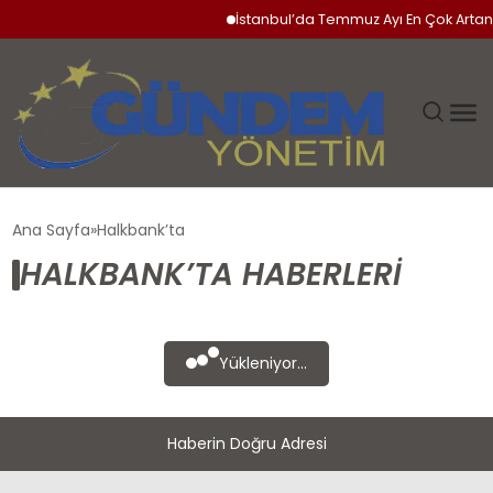
İstanbul’da Temmuz Ayı En Çok Artan 
GÜNDEM
Ana Sayfa
Halkbank’ta
HALKBANK’TA HABERLERI
SIYASET
DÜNYA
Yükleniyor...
EKONOMI
Haberin Doğru Adresi
SPOR