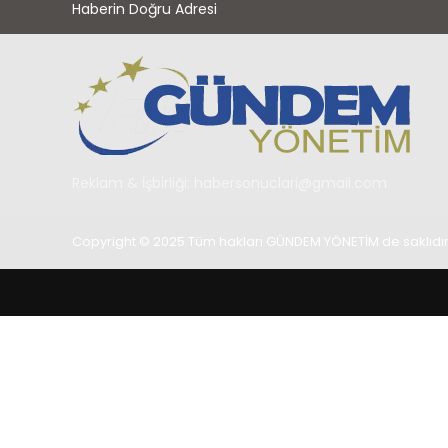
Haberin Doğru Adresi
Reklam & İşbirliği:
habersonuclari@gmail.com
Copyright © 2025 Tüm hakları GÜNDEM YÖNETİM de saklıdır