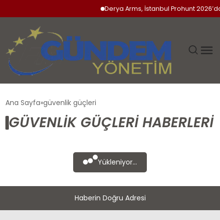
Derya Arms, İstanbul Prohunt 2026’da 
GÜNDEM
Ana Sayfa
güvenlik güçleri
GÜVENLIK GÜÇLERI HABERLERI
SIYASET
DÜNYA
Yükleniyor...
EKONOMI
Haberin Doğru Adresi
SPOR