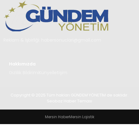
TEKNOLOJI
SAĞLIK
YAŞAM
Reklam & İşbirliği:
habersonuclari@gmail.com
Hakkımızda
Gizlilik Bildirimi
Künye
İletişim
Copyright © 2025 Tüm hakları GÜNDEM YÖNETİM de saklıdır.
Seobaz Haber Teması
Mersin Haber
Mersin Lojistik