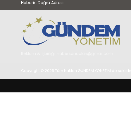
Haberin Doğru Adresi
Reklam & İşbirliği:
habersonuclari@gmail.com
Copyright © 2025 Tüm hakları GÜNDEM YÖNETİM de saklıdır