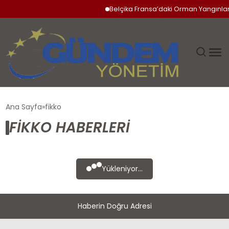
Belçika Fransa’daki Orman Yangınlar
GÜNDEM
Ana Sayfa
fikko
FIKKO HABERLERI
SIYASET
DÜNYA
Yükleniyor...
EKONOMI
Haberin Doğru Adresi
SPOR