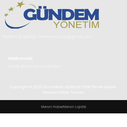
TEKNOLOJI
SAĞLIK
YAŞAM
Reklam & İşbirliği:
habersonuclari@gmail.com
Hakkımızda
Gizlilik Bildirimi
Künye
İletişim
Copyright © 2025 Tüm hakları GÜNDEM YÖNETİM de saklıdır.
Seobaz Haber Teması
Mersin Haber
Mersin Lojistik