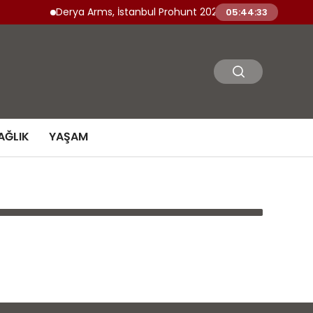
Derya Arms, İstanbul Prohunt 2026’da yeni nesil ürünle
05:44:33
AĞLIK
YAŞAM