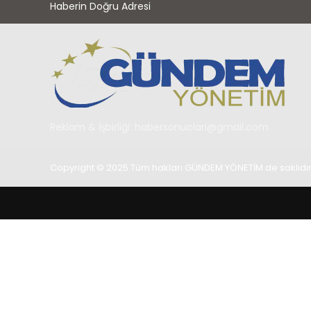
Haberin Doğru Adresi
Reklam & İşbirliği:
habersonuclari@gmail.com
Copyright © 2025 Tüm hakları GÜNDEM YÖNETİM de saklıdır