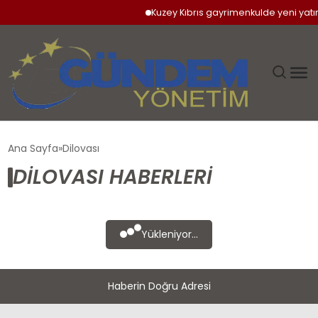
Kuzey Kıbrıs gayrimenkulde yeni yatır
GÜNDEM
Ana Sayfa
Dilovası
DILOVASI HABERLERI
SIYASET
DÜNYA
Yükleniyor...
EKONOMI
Haberin Doğru Adresi
SPOR