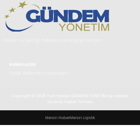
TEKNOLOJI
SAĞLIK
YAŞAM
Reklam & İşbirliği:
habersonuclari@gmail.com
Hakkımızda
Gizlilik Bildirimi
Künye
İletişim
Copyright © 2025 Tüm hakları GÜNDEM YÖNETİM de saklıdır.
Seobaz Haber Teması
Mersin Haber
Mersin Lojistik