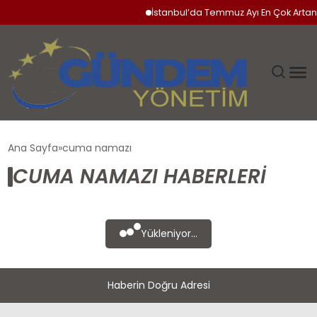
İstanbul’da Temmuz Ayı En Çok Artan 
GÜNDEM
Ana Sayfa
cuma namazı
CUMA NAMAZI HABERLERI
SIYASET
DÜNYA
Yükleniyor...
EKONOMI
Haberin Doğru Adresi
SPOR