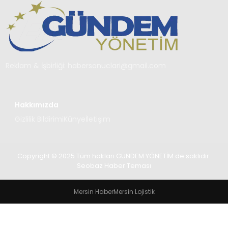
TEKNOLOJI
SAĞLIK
YAŞAM
Reklam & İşbirliği:
habersonuclari@gmail.com
Hakkımızda
Gizlilik Bildirimi
Künye
İletişim
Copyright © 2025 Tüm hakları GÜNDEM YÖNETİM de saklıdır.
Seobaz Haber Teması
Mersin Haber
Mersin Lojistik