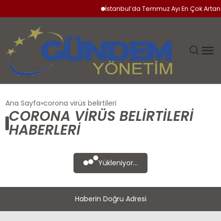
İstanbul’da Temmuz Ayı En Çok Artan 
GÜNDEM
Ana Sayfa
corona virüs belirtileri
CORONA VIRÜS BELIRTILERI
SIYASET
HABERLERI
DÜNYA
Yükleniyor...
EKONOMI
Haberin Doğru Adresi
SPOR