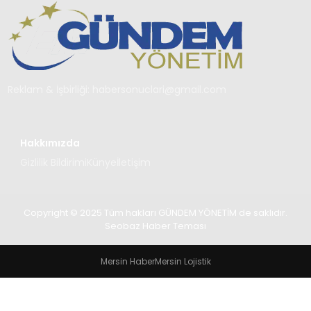
TEKNOLOJI
SAĞLIK
YAŞAM
Reklam & İşbirliği:
habersonuclari@gmail.com
Hakkımızda
Gizlilik Bildirimi
Künye
İletişim
Copyright © 2025 Tüm hakları GÜNDEM YÖNETİM de saklıdır.
Seobaz Haber Teması
Mersin Haber
Mersin Lojistik