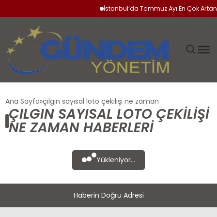
İstanbul’da Temmuz Ayı En Çok Artan 
GÜNDEM
Ana Sayfa
çılgın sayısal loto çekilişi ne zaman
ÇILGIN SAYISAL LOTO ÇEKILIŞI
SIYASET
NE ZAMAN HABERLERI
DÜNYA
Yükleniyor...
EKONOMI
Haberin Doğru Adresi
SPOR