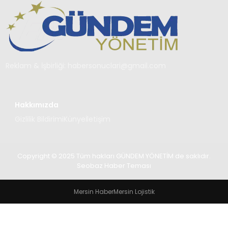
TEKNOLOJI
SAĞLIK
YAŞAM
Reklam & İşbirliği:
habersonuclari@gmail.com
Hakkımızda
Gizlilik Bildirimi
Künye
İletişim
Copyright © 2025 Tüm hakları GÜNDEM YÖNETİM de saklıdır.
Seobaz Haber Teması
Mersin Haber
Mersin Lojistik