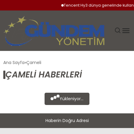
Tencent Hy3 dünya genelinde kullan
GÜNDEM
Ana Sayfa
Çameli
ÇAMELI HABERLERI
SIYASET
DÜNYA
Yükleniyor...
EKONOMI
Haberin Doğru Adresi
SPOR