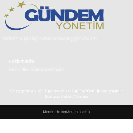
TEKNOLOJI
SAĞLIK
YAŞAM
Reklam & İşbirliği:
habersonuclari@gmail.com
Hakkımızda
Gizlilik Bildirimi
Künye
İletişim
Copyright © 2025 Tüm hakları GÜNDEM YÖNETİM de saklıdır.
Seobaz Haber Teması
Mersin Haber
Mersin Lojistik