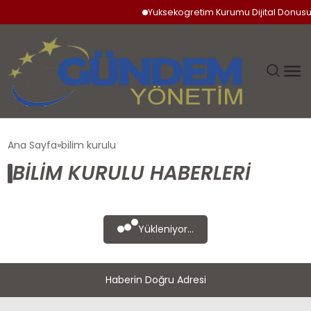
Yuksekogretim Kurumu Dijital Donusum 
GÜNDEM
Ana Sayfa
bilim kurulu
BILIM KURULU HABERLERI
SIYASET
DÜNYA
Yükleniyor...
EKONOMI
Haberin Doğru Adresi
SPOR