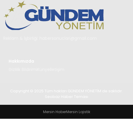
TEKNOLOJI
SAĞLIK
YAŞAM
Reklam & İşbirliği:
habersonuclari@gmail.com
Hakkımızda
Gizlilik Bildirimi
Künye
İletişim
Copyright © 2025 Tüm hakları GÜNDEM YÖNETİM de saklıdır.
Seobaz Haber Teması
Mersin Haber
Mersin Lojistik