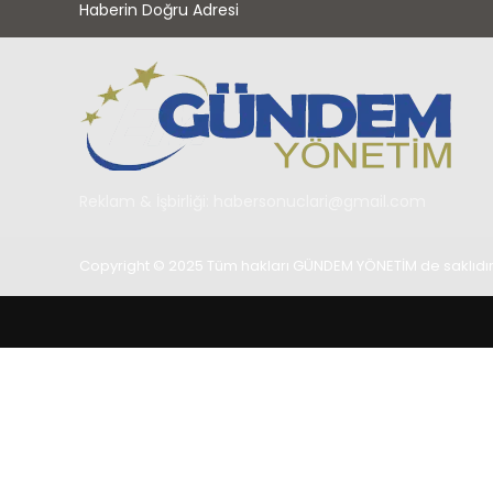
Haberin Doğru Adresi
Reklam & İşbirliği:
habersonuclari@gmail.com
Copyright © 2025 Tüm hakları GÜNDEM YÖNETİM de saklıdır