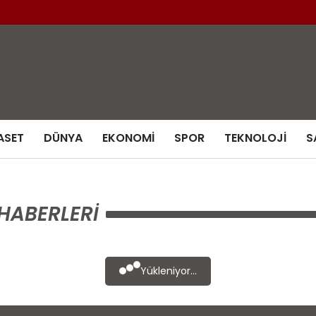
ASET
DÜNYA
EKONOMI
SPOR
TEKNOLOJI
S
HABERLERI
Yükleniyor...