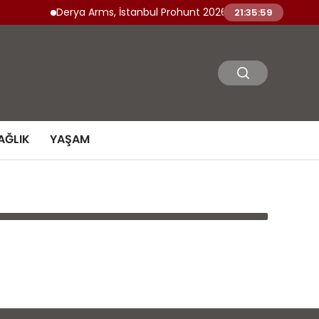
Derya Arms, İstanbul Prohunt 2026’da yeni nesil ürünle
21:35:59
AĞLIK
YAŞAM