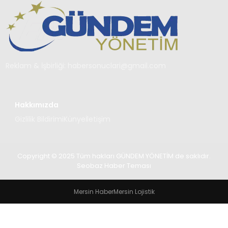
TEKNOLOJI
SAĞLIK
YAŞAM
Reklam & İşbirliği:
habersonuclari@gmail.com
Hakkımızda
Gizlilik Bildirimi
Künye
İletişim
Copyright © 2025 Tüm hakları GÜNDEM YÖNETİM de saklıdır.
Seobaz Haber Teması
Mersin Haber
Mersin Lojistik