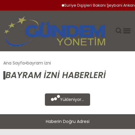
Suriye Dışişleri Bakanı Şeybani Ankara
GÜNDEM
Ana Sayfa
bayram izni
BAYRAM IZNI HABERLERI
SIYASET
DÜNYA
Yükleniyor...
EKONOMI
Haberin Doğru Adresi
SPOR