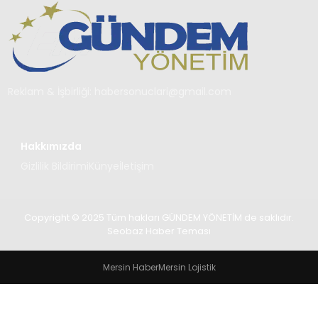
TEKNOLOJI
SAĞLIK
YAŞAM
Reklam & İşbirliği:
habersonuclari@gmail.com
Hakkımızda
Gizlilik Bildirimi
Künye
İletişim
Copyright © 2025 Tüm hakları GÜNDEM YÖNETİM de saklıdır.
Seobaz Haber Teması
Mersin Haber
Mersin Lojistik