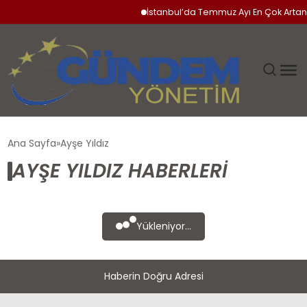
İstanbul’da Temmuz Ayı En Çok Artan 
GÜNDEM
Ana Sayfa
Ayşe Yıldız
AYŞE YILDIZ HABERLERI
SIYASET
DÜNYA
Yükleniyor...
EKONOMI
Haberin Doğru Adresi
SPOR