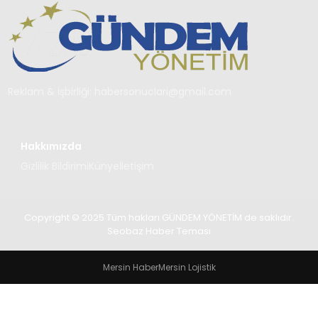
TEKNOLOJI
SAĞLIK
YAŞAM
Reklam & İşbirliği:
habersonuclari@gmail.com
Hakkımızda
Gizlilik Bildirimi
Künye
İletişim
Copyright © 2025 Tüm hakları GÜNDEM YÖNETİM de saklıdır.
Seobaz Haber Teması
Mersin Haber
Mersin Lojistik