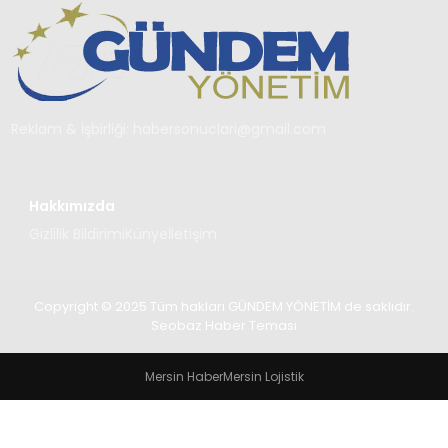
TEKNOLOJI
SAĞLIK
YAŞAM
Reklam & İşbirliği:
habersonuclari@gmail.com
Hakkımızda
Gizlilik Bildirimi
Künye
İletişim
Copyright © 2025 Tüm hakları GÜNDEM YÖNETİM de saklıdır.
Seobaz Haber Teması
Mersin Haber
Mersin Lojistik