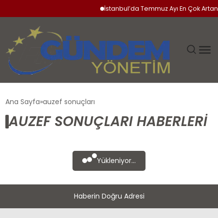
İstanbul’da Temmuz Ayı En Çok Artan 
GÜNDEM
Ana Sayfa
auzef sonuçları
AUZEF SONUÇLARI HABERLERI
SIYASET
DÜNYA
Yükleniyor...
EKONOMI
Haberin Doğru Adresi
SPOR