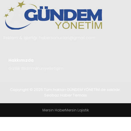
TEKNOLOJI
SAĞLIK
YAŞAM
Reklam & İşbirliği:
habersonuclari@gmail.com
Hakkımızda
Gizlilik Bildirimi
Künye
İletişim
Copyright © 2025 Tüm hakları GÜNDEM YÖNETİM de saklıdır.
Seobaz Haber Teması
Mersin Haber
Mersin Lojistik