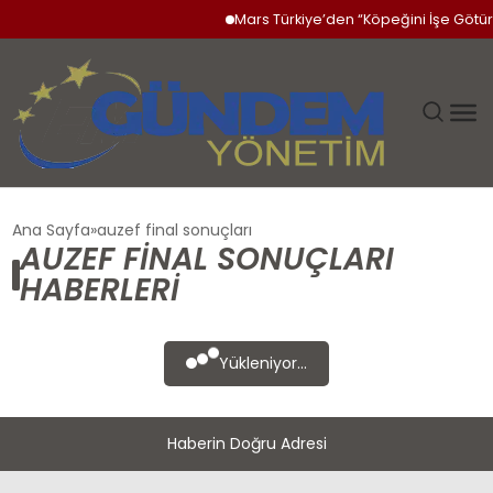
Mars Türkiye’den “Köpeğini İşe Götür 
GÜNDEM
Ana Sayfa
auzef final sonuçları
AUZEF FINAL SONUÇLARI
SIYASET
HABERLERI
DÜNYA
Yükleniyor...
EKONOMI
Haberin Doğru Adresi
SPOR