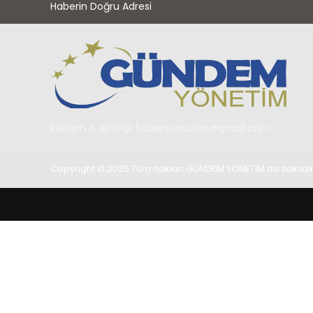
Haberin Doğru Adresi
Reklam & İşbirliği:
habersonuclari@gmail.com
Copyright © 2025 Tüm hakları GÜNDEM YÖNETİM de saklıdır