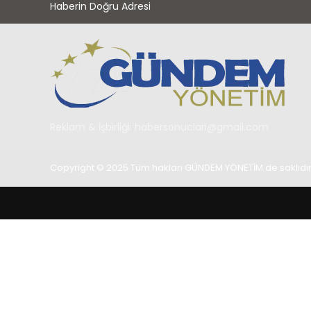
Haberin Doğru Adresi
Reklam & İşbirliği:
habersonuclari@gmail.com
Copyright © 2025 Tüm hakları GÜNDEM YÖNETİM de saklıdır