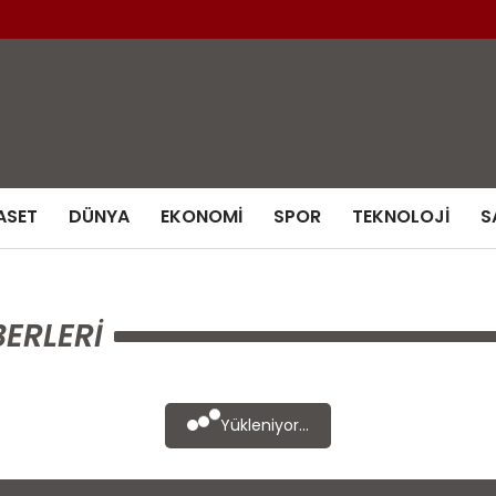
ASET
DÜNYA
EKONOMI
SPOR
TEKNOLOJI
S
ERLERI
Yükleniyor...