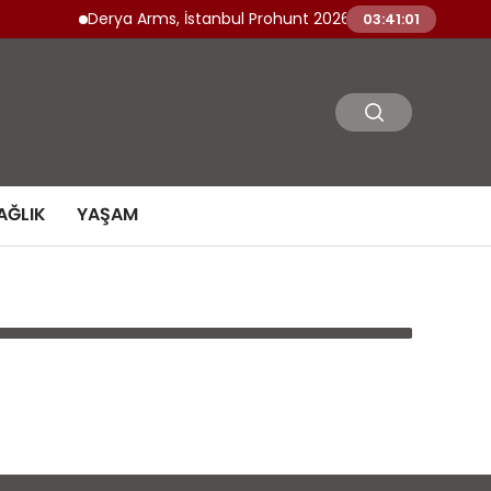
Derya Arms, İstanbul Prohunt 2026’da yeni nesil ürünle
03:41:01
AĞLIK
YAŞAM