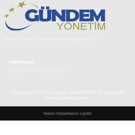
TEKNOLOJI
SAĞLIK
YAŞAM
Reklam & İşbirliği:
habersonuclari@gmail.com
Hakkımızda
Gizlilik Bildirimi
Künye
İletişim
Copyright © 2025 Tüm hakları GÜNDEM YÖNETİM de saklıdır.
Seobaz Haber Teması
Mersin Haber
Mersin Lojistik